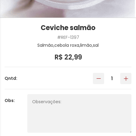
Ceviche salmão
#REF-1397
Salmão,cebola roxa,limão,sal
R$ 22,99
Qntd:
Obs: